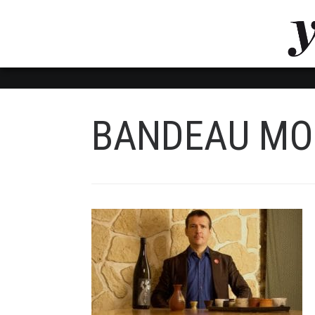
LUVTHEMES_DYNAMIC_INLINE_CSS_PLACEHOL
LIENS RAPIDES
BANDEAU MO