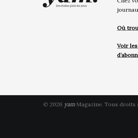
Chez vo
journau
Où trou
Voir le
d’abon
© 2026
yam
Magazine. Tous droits 