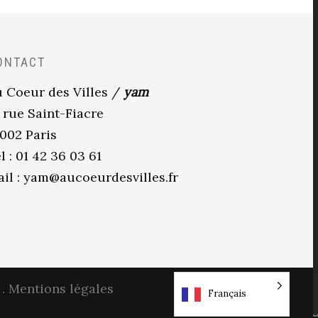
ONTACT
 Coeur des Villes /
yam
 rue Saint-Fiacre
002 Paris
l : 01 42 36 03 61
il :
yam@aucoeurdesvilles.fr
.
Mentions légales
Français