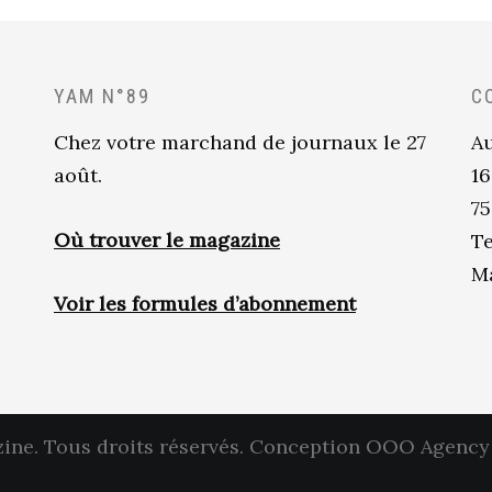
YAM N°89
C
Chez votre marchand de journaux le 27
Au
août.
16
75
Où trouver le magazine
Te
Ma
Voir les formules d’abonnement
ne. Tous droits réservés.
Conception OOO Agency