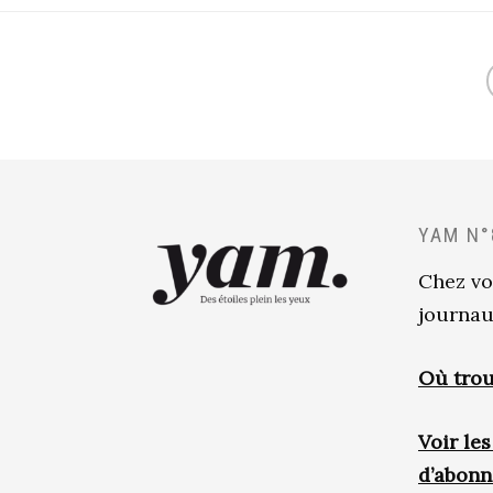
YAM N°
Chez vo
journau
Où trou
Voir le
d’abon