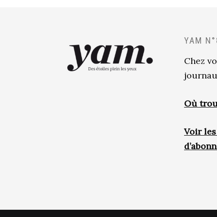
YAM N°
Chez vo
journau
Où trou
Voir le
d’abon