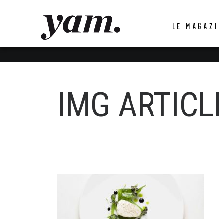
LUVTHEMES_DYNAMIC_INLINE_CSS_PLACEHOL
LE MAGAZI
LIENS RAPIDES
IMG ARTICL