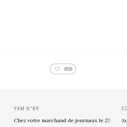
0
YAM N°89
C
Chez votre marchand de journaux le 27
Au