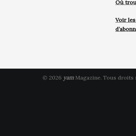
Où trou
Voir le
d’abon
© 2026
yam
Magazine. Tous droits 