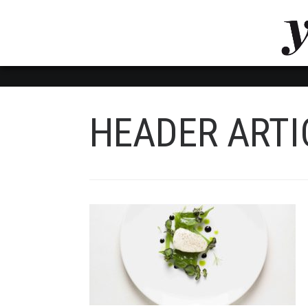
LUVTHEMES_DYNAMIC_INLINE_CSS_PLACEHOL
LIENS RAPIDES
HEADER ARTI