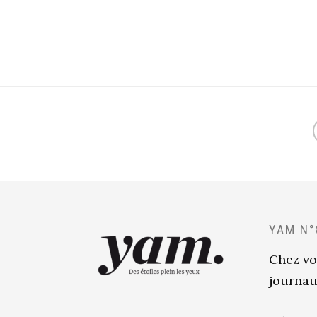
YAM N°
Chez vo
journau