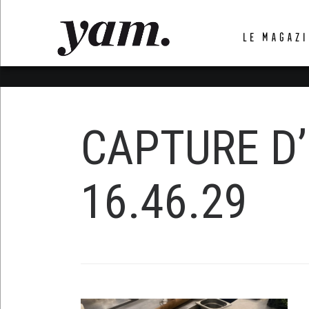
LUVTHEMES_DYNAMIC_INLINE_CSS_PLACEHOL
LE MAGAZI
LIENS RAPIDES
CAPTURE D’E
16.46.29