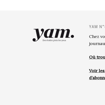
YAM N°
Chez vo
journau
Où trou
Voir le
d’abon