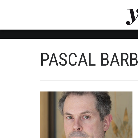
LUVTHEMES_DYNAMIC_INLINE_CSS_PLACEHOL
LIENS RAPIDES
PASCAL BAR