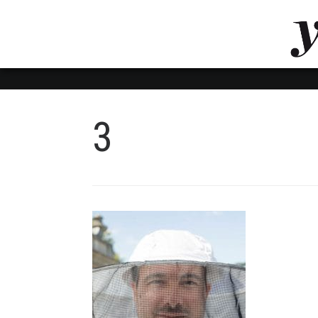
LUVTHEMES_DYNAMIC_INLINE_CSS_PLACEHOL
LIENS RAPIDES
3