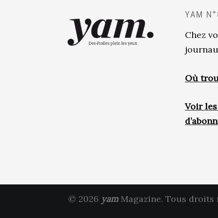
YAM N°
Chez vo
journau
Où trou
Voir le
d’abon
© 2026
yam
Magazine. Tous droits 