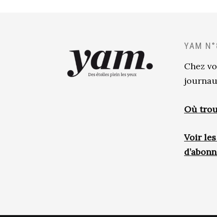
YAM N°
Chez vo
journau
Où trou
Voir le
d’abon