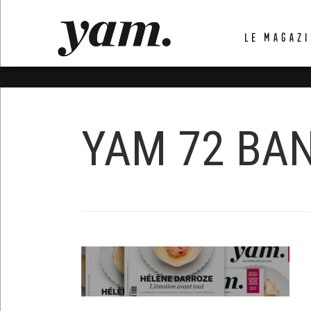
LUVTHEMES_DYNAMIC_INLINE_CSS_PLACEHOL
LE MAGAZI
LIENS RAPIDES
YAM 72 BAN