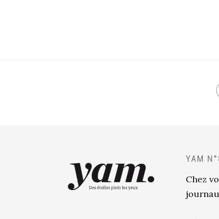
YAM N°
Chez vo
journau