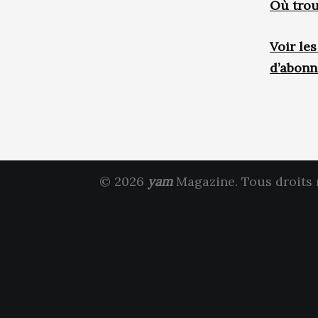
Où trou
Voir le
d’abon
© 2026
yam
Magazine. Tous droits 