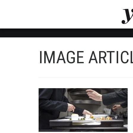
LUVTHEMES_DYNAMIC_INLINE_CSS_PLACEHOL
LIENS RAPIDES
IMAGE ARTIC