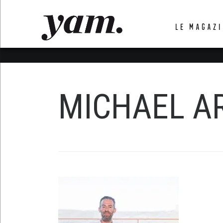
LUVTHEMES_DYNAMIC_INLINE_CSS_PLACEHOL
LE MAGAZI
LIENS RAPIDES
MICHAEL A