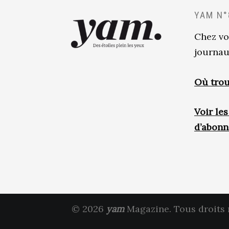
YAM N°
Chez vo
journau
Où trou
Voir le
d’abon
© 2026
yam
Magazine. Tous droits 