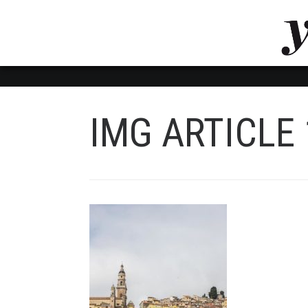
LUVTHEMES_DYNAMIC_INLINE_CSS_PLACEHOL
LIENS RAPIDES
IMG ARTICLE 