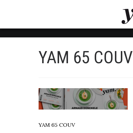
LUVTHEMES_DYNAMIC_INLINE_CSS_PLACEHOL
LIENS RAPIDES
YAM 65 COUV
YAM 65 COUV