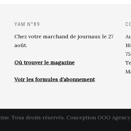
YAM N°89
C
Chez votre marchand de journaux le 27
Au
août.
16
75
Où trouver le magazine
Te
Ma
Voir les formules d’abonnement
ne. Tous droits réservés.
Conception OOO Agency