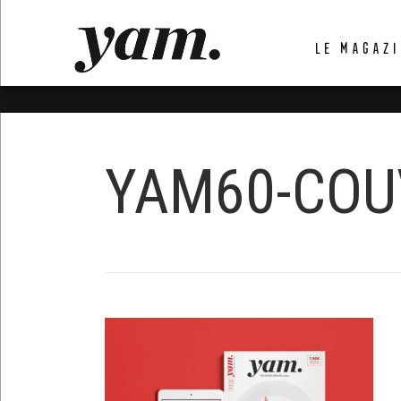
LUVTHEMES_DYNAMIC_INLINE_CSS_PLACEHOL
LE MAGAZI
LIENS RAPIDES
YAM60-COU