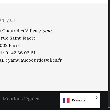
ONTACT
 Coeur des Villes /
yam
 rue Saint-Fiacre
002 Paris
l : 01 42 36 03 61
il :
yam@aucoeurdesvilles.fr
.
Mentions légales
Français