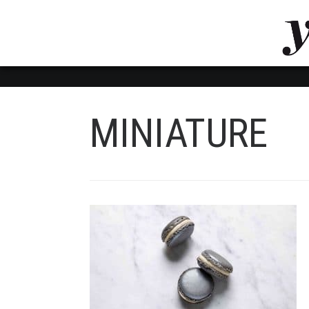
LUVTHEMES_DYNAMIC_INLINE_CSS_PLACEHOL
LIENS RAPIDES
MINIATURE