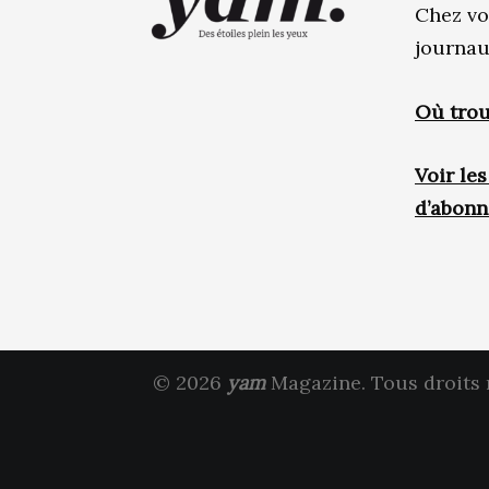
Chez vo
journau
Où trou
Voir le
d’abon
© 2026
yam
Magazine. Tous droits 