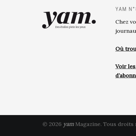
YAM N°
Chez vo
journau
Où trou
Voir le
d’abon
© 2026
yam
Magazine. Tous droits 