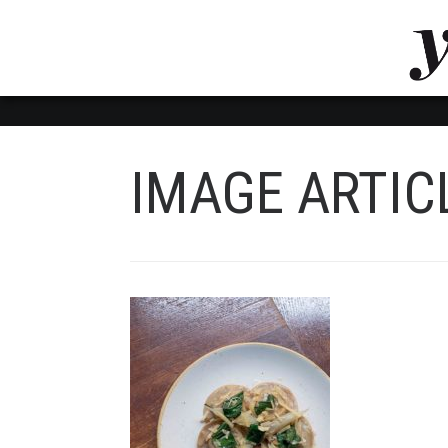
LUVTHEMES_DYNAMIC_INLINE_CSS_PLACEHOL
LIENS RAPIDES
IMAGE ARTIC