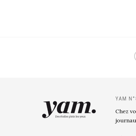
YAM N°
Chez vo
journau