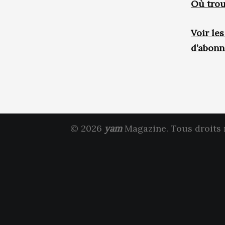
Où trou
Voir le
d’abon
© 2026
yam
Magazine. Tous droits 