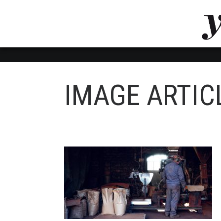
LUVTHEMES_DYNAMIC_INLINE_CSS_PLACEHOL
LIENS RAPIDES
IMAGE ARTIC