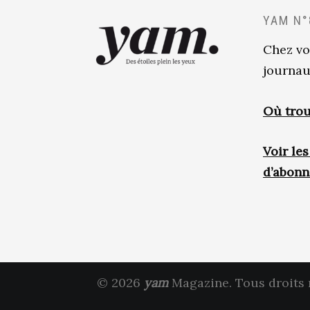
YAM N°
Chez vo
journau
Où trou
Voir le
d’abon
© 2026
yam
Magazine. Tous droits 