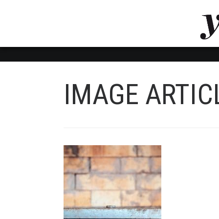
LUVTHEMES_DYNAMIC_INLINE_CSS_PLACEHOL
LIENS RAPIDES
IMAGE ARTIC