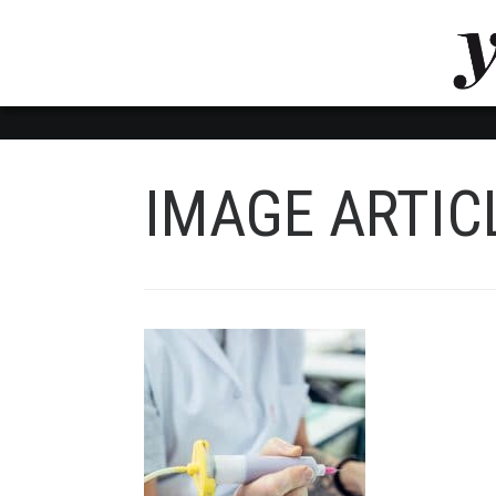
LUVTHEMES_DYNAMIC_INLINE_CSS_PLACEHOL
LIENS RAPIDES
IMAGE ARTIC