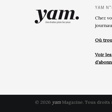
YAM N°
Chez vo
journau
Où trou
Voir le
d’abon
© 2026
yam
Magazine. Tous droits 