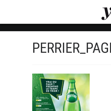
LUVTHEMES_DYNAMIC_INLINE_CSS_PLACEHOL
LIENS RAPIDES
PERRIER_PAG