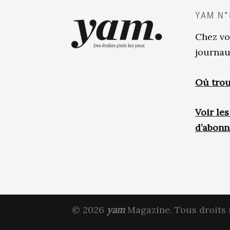
YAM N°
Chez vo
journau
Où trou
Voir le
d’abon
© 2026
yam
Magazine. Tous droits 