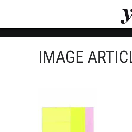
LUVTHEMES_DYNAMIC_INLINE_CSS_PLACEHOL
LIENS RAPIDES
IMAGE ARTIC