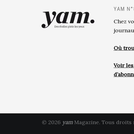
YAM N°
Chez vo
journau
Où trou
Voir le
d’abon
© 2026
yam
Magazine. Tous droits 