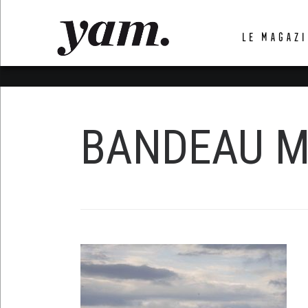
LUVTHEMES_DYNAMIC_INLINE_CSS_PLACEHOL
LE MAGAZI
LIENS RAPIDES
BANDEAU M