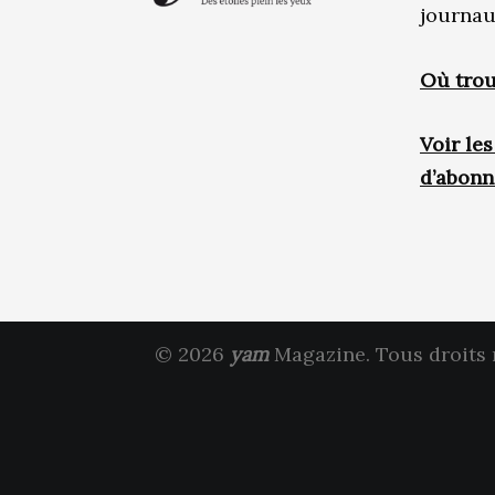
journau
Où trou
Voir le
d’abon
© 2026
yam
Magazine. Tous droits 