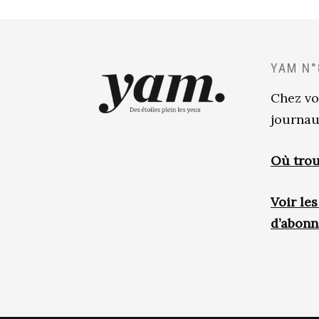
YAM N°
Chez vo
journau
Où trou
Voir le
d’abon