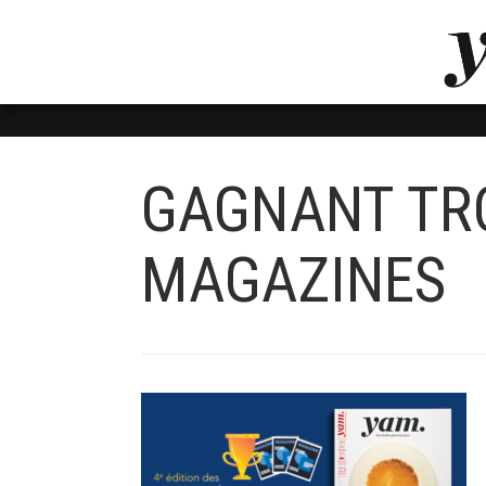
LUVTHEMES_DYNAMIC_INLINE_CSS_PLACEHOL
LIENS RAPIDES
GAGNANT TRO
MAGAZINES