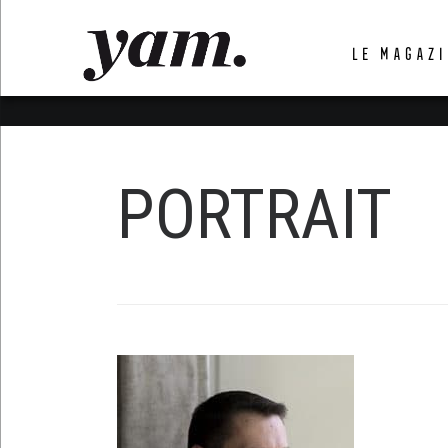
LUVTHEMES_DYNAMIC_INLINE_CSS_PLACEHOL
LE MAGAZI
LIENS RAPIDES
PORTRAIT