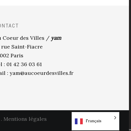
ONTACT
 Coeur des Villes /
yam
 rue Saint-Fiacre
002 Paris
l : 01 42 36 03 61
il :
yam@aucoeurdesvilles.fr
.
Mentions légales
Français