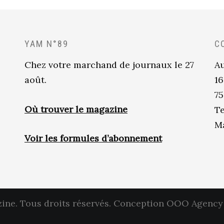
YAM N°89
C
Chez votre marchand de journaux le 27
Au
août.
16
75
Où trouver le magazine
Te
Ma
Voir les formules d’abonnement
ne. Tous droits réservés.
Conception OOO Agency