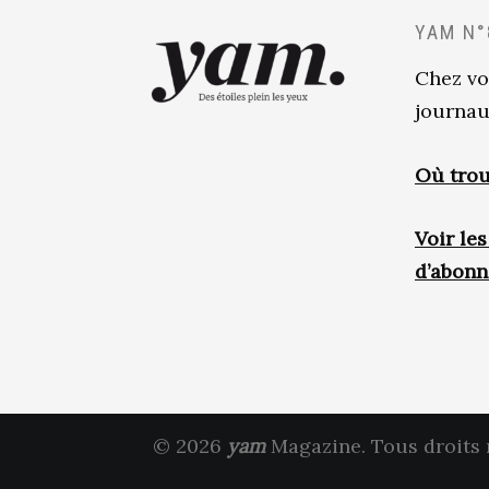
YAM N°
Chez vo
journau
Où trou
Voir le
d’abon
© 2026
yam
Magazine. Tous droits 