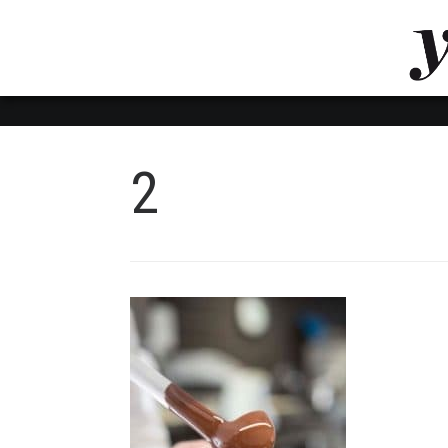
LUVTHEMES_DYNAMIC_INLINE_CSS_PLACEHOL
LIENS RAPIDES
2