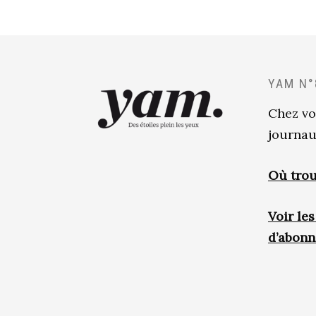
YAM N°
Chez vo
journau
Où trou
Voir le
d’abon