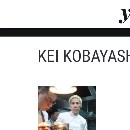
LUVTHEMES_DYNAMIC_INLINE_CSS_PLACEHOL
LIENS RAPIDES
KEI KOBAYASH