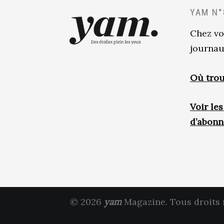
YAM N°
Chez vo
journau
Où trou
Voir le
d’abon
© 2026
yam
Magazine. Tous droits 