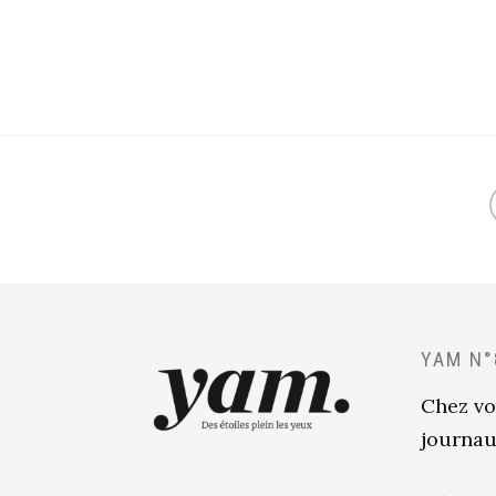
YAM N°
Chez vo
journau