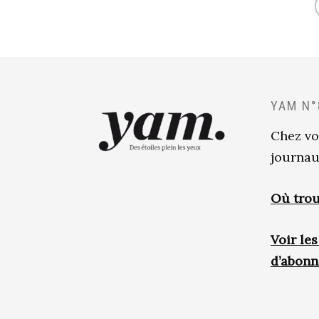
YAM N°
Chez vo
journau
Où trou
Voir le
d’abon