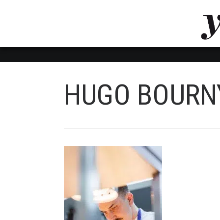
LUVTHEMES_DYNAMIC_INLINE_CSS_PLACEHOL
LIENS RAPIDES
HUGO BOURNY