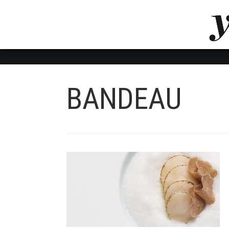
LUVTHEMES_DYNAMIC_INLINE_CSS_PLACEHOL
LIENS RAPIDES
BANDEAU