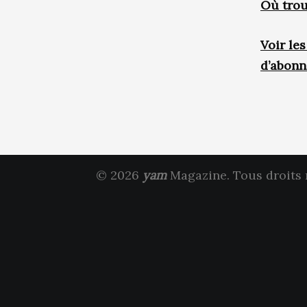
Où trou
Voir le
d’abon
© 2026
yam
Magazine. Tous droits 