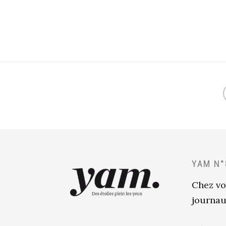
YAM N°
Chez vo
journau