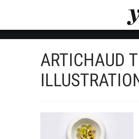
LUVTHEMES_DYNAMIC_INLINE_CSS_PLACEHOL
LIENS RAPIDES
ARTICHAUD 
ILLUSTRATIO