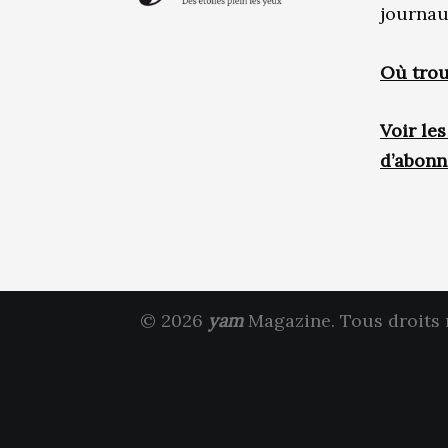
journau
Où trou
Voir le
d’abon
© 2026
yam
Magazine. Tous droits 