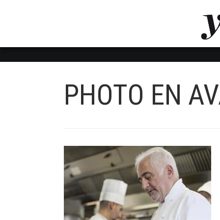
LUVTHEMES_DYNAMIC_INLINE_CSS_PLACEHOL
LIENS RAPIDES
PHOTO EN A