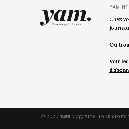
YAM N°
Chez vo
journau
Où trou
Voir le
d’abon
© 2026
yam
Magazine. Tous droits 