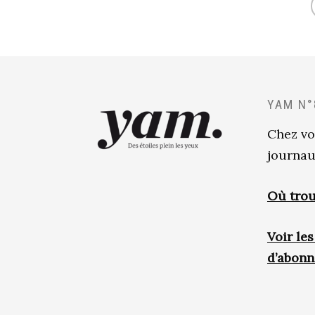
YAM N°
Chez vo
journau
Où trou
Voir le
d’abon