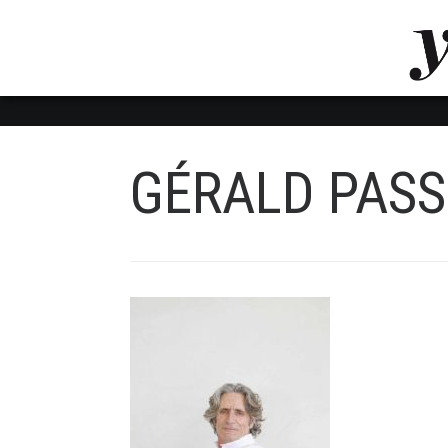
LUVTHEMES_DYNAMIC_INLINE_CSS_PLACEHOL
LIENS RAPIDES
GÉRALD PAS