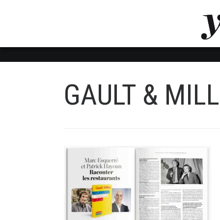
LUVTHEMES_DYNAMIC_INLINE_CSS_PLACEHOL
LIENS RAPIDES
GAULT & MIL