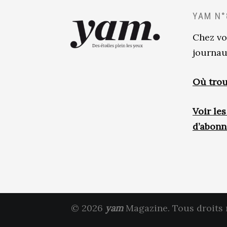
YAM N°
Chez vo
journau
Où trou
Voir le
d’abon
© 2026
yam
Magazine. Tous droits 