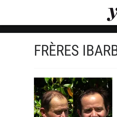
LUVTHEMES_DYNAMIC_INLINE_CSS_PLACEHOL
LIENS RAPIDES
FRÈRES IBAR