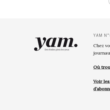
YAM N°
Chez vo
journau
Où trou
Voir le
d’abon