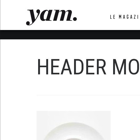
LUVTHEMES_DYNAMIC_INLINE_CSS_PLACEHOL
LE MAGAZI
LIENS RAPIDES
HEADER MO