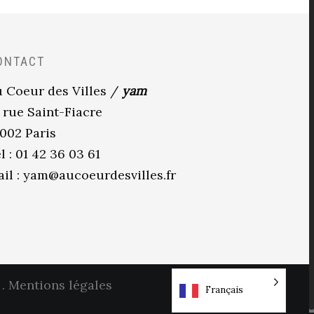
ONTACT
 Coeur des Villes /
yam
 rue Saint-Fiacre
002 Paris
l : 01 42 36 03 61
il :
yam@aucoeurdesvilles.fr
.
Mentions légales
Français