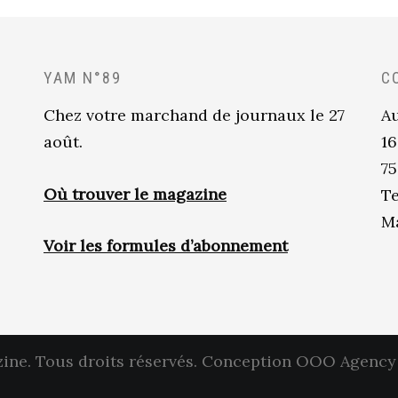
YAM N°89
C
Chez votre marchand de journaux le 27
Au
août.
16
75
Où trouver le magazine
Te
Ma
Voir les formules d’abonnement
ne. Tous droits réservés.
Conception OOO Agency