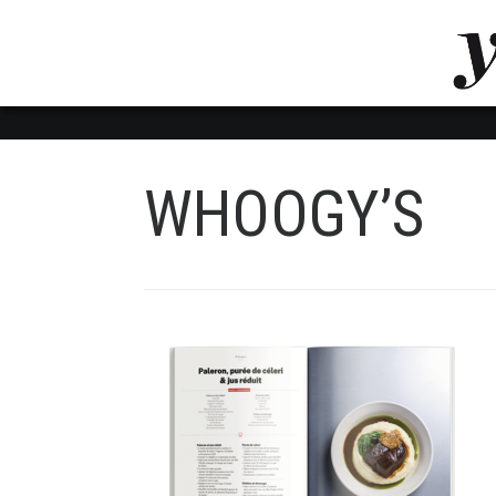
LUVTHEMES_DYNAMIC_INLINE_CSS_PLACEHOL
LIENS RAPIDES
WHOOGY’S