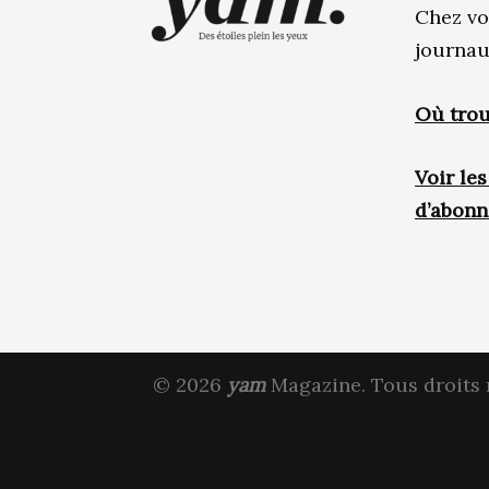
Chez vo
journau
Où trou
Voir le
d’abon
© 2026
yam
Magazine. Tous droits 