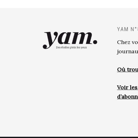
YAM N°
Chez vo
journau
Où trou
Voir le
d’abon