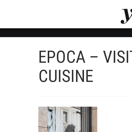
LUVTHEMES_DYNAMIC_INLINE_CSS_PLACEHOL
LIENS RAPIDES
EPOCA – VIS
CUISINE