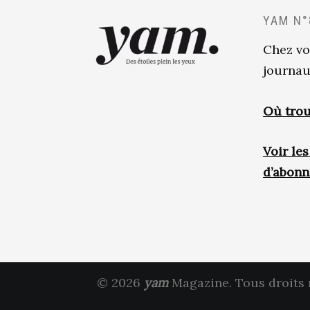
YAM N°
Chez vo
journau
Où trou
Voir le
d’abon
© 2026
yam
Magazine. Tous droits 