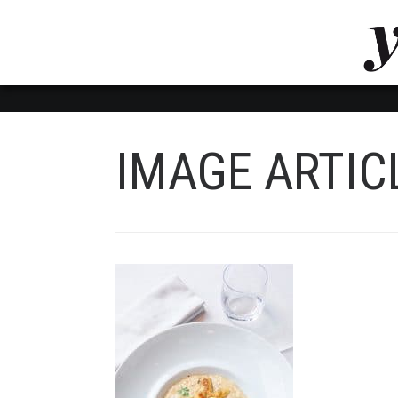
LUVTHEMES_DYNAMIC_INLINE_CSS_PLACEHOL
LIENS RAPIDES
IMAGE ARTIC