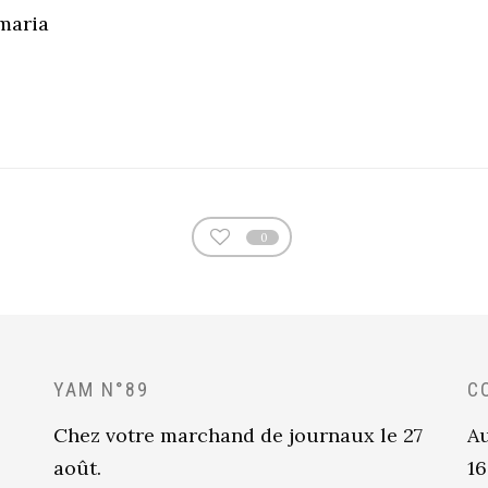
amaria
0
YAM N°89
C
Chez votre marchand de journaux le 27
Au
août.
16