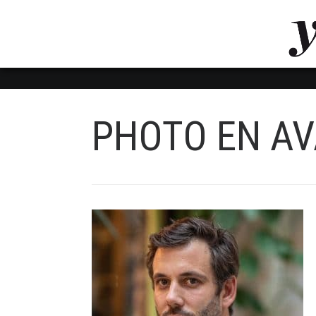
LUVTHEMES_DYNAMIC_INLINE_CSS_PLACEHOL
LIENS RAPIDES
PHOTO EN AV