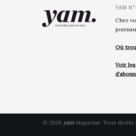
YAM N°
Chez vo
journau
Où trou
Voir le
d’abon
© 2026
yam
Magazine. Tous droits 