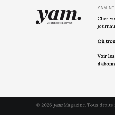
YAM N°
Chez vo
journau
Où trou
Voir le
d’abon
© 2026
yam
Magazine. Tous droits 