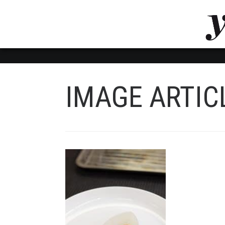
LUVTHEMES_DYNAMIC_INLINE_CSS_PLACEHOL
LIENS RAPIDES
IMAGE ARTIC