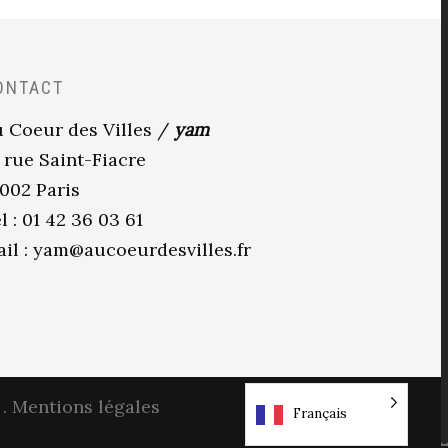
ONTACT
 Coeur des Villes /
yam
 rue Saint-Fiacre
002 Paris
l : 01 42 36 03 61
il :
yam@aucoeurdesvilles.fr
.
Mentions légales
Français