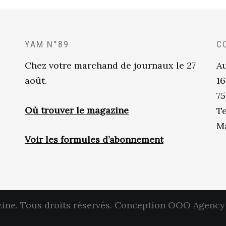
YAM N°89
C
Chez votre marchand de journaux le 27
Au
août.
16
75
Où trouver le magazine
Te
Ma
Voir les formules d’abonnement
ne. Tous droits réservés.
Conception OOO Agency