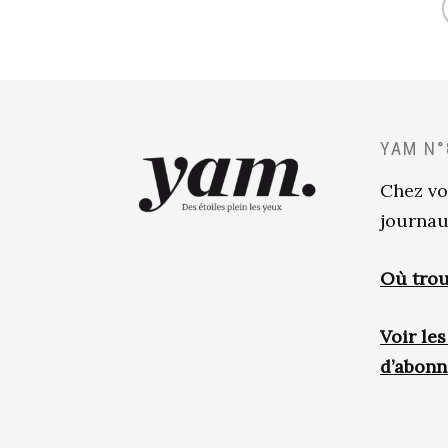
YAM N°
Chez vo
journau
Où trou
Voir le
d’abon