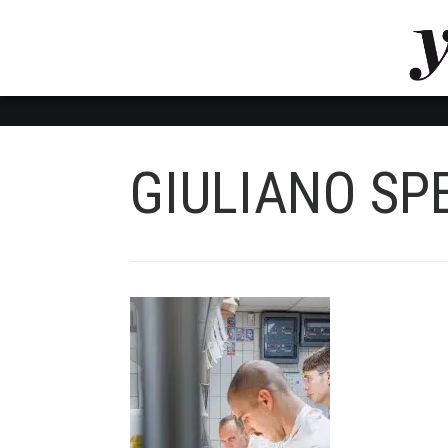
LUVTHEMES_DYNAMIC_INLINE_CSS_PLACEHOL
LIENS RAPIDES
GIULIANO SP