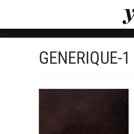
LUVTHEMES_DYNAMIC_INLINE_CSS_PLACEHOL
LIENS RAPIDES
GENERIQUE-1