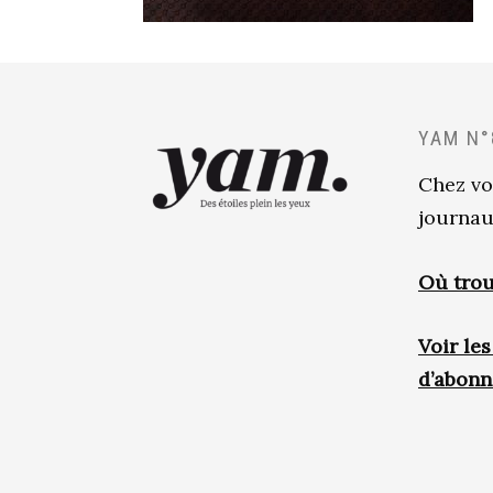
YAM N°
Chez vo
journau
Où trou
Voir le
d’abon