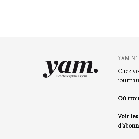
YAM N°
Chez vo
journau
Où trou
Voir le
d’abon