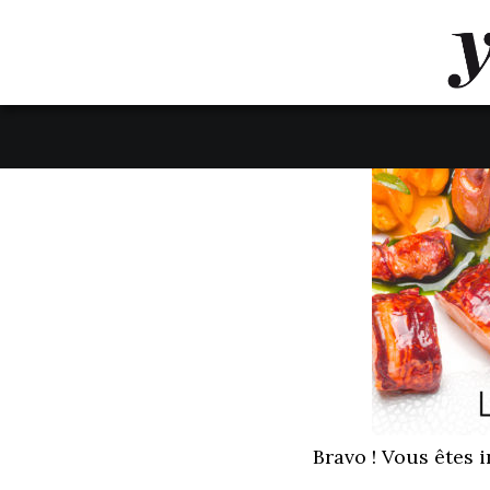
LUVTHEMES_DYNAMIC_INLINE_CSS_PLACEHOL
LIENS RAPIDES
Bravo ! Vous êtes i