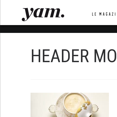
LUVTHEMES_DYNAMIC_INLINE_CSS_PLACEHOL
LE MAGAZI
LIENS RAPIDES
HEADER MO